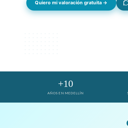
Quiero mi valoración gratuita →
+10
AÑOS EN MEDELLÍN