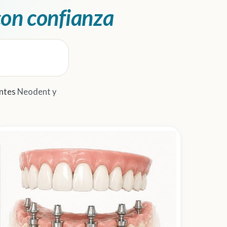
con confianza
ntes
Neodent y