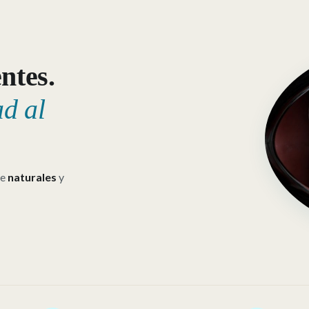
ntes.
d al
se
naturales
y