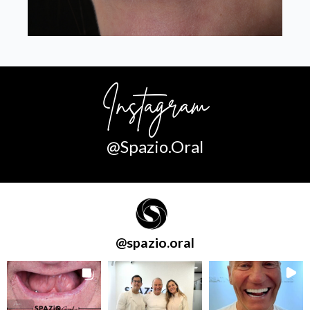
Instagram
@Spazio.Oral
@
spazio.oral