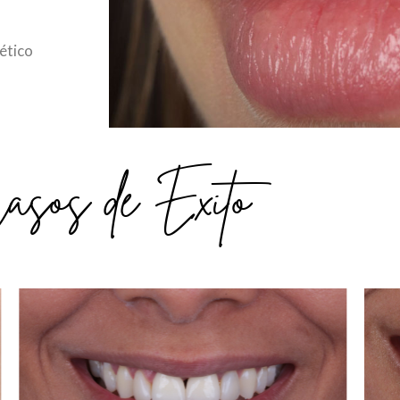
tético
asos de Éxito