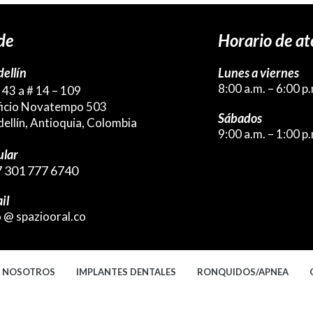
de
Horario de at
ellín
Lunes a viernes
8:00 a.m. – 6:00 p
 43 a # 14 – 109
ficio Novatempo 503
Sábados
ellín, Antioquia, Colombia
9:00 a.m. – 1:00 p
ular
 301 777 6740
il
o @ spaziooral.co
NOSOTROS
IMPLANTES DENTALES
RONQUIDOS/APNEA